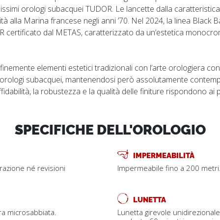
issimi orologi subacquei TUDOR. Le lancette dalla caratteristic
tità alla Marina francese negli anni ’70. Nel 2024, la linea Blac
certificato dal METAS, caratterizzato da un’estetica monocro
 finemente elementi estetici tradizionali con l’arte orologiera
 orologi subacquei, mantenendosi però assolutamente contempo
fidabilità, la robustezza e la qualità delle finiture rispondono ai pi
SPECIFICHE DELL'OROLOGIO
IMPERMEABILITÀ
trazione né revisioni
Impermeabile fino a 200 metri
LUNETTA
ra microsabbiata.
Lunetta girevole unidirezional