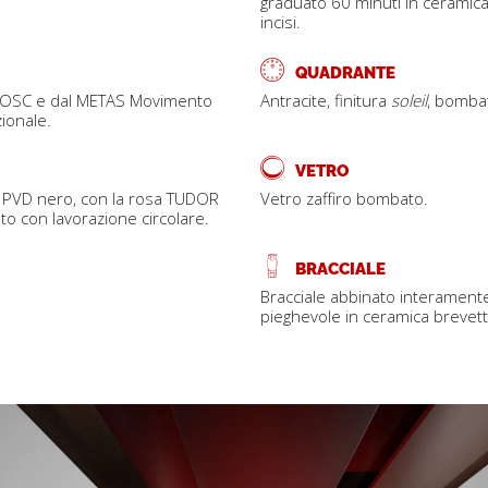
graduato 60 minuti in ceramica 
incisi.
QUADRANTE
l COSC e dal METAS Movimento
Antracite, finitura
soleil
, bomba
ionale.
VETRO
to PVD nero, con la rosa TUDOR
Vetro zaffiro bombato.
ato con lavorazione circolare.
BRACCIALE
Bracciale abbinato interament
pieghevole in ceramica brevett