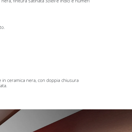
nera, finitura satinata
soleil
e indici e numeri
to.
e in ceramica nera, con doppia chiusura
ata.