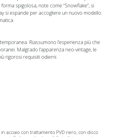
a forma spigolosa, note come “Snowflake”, si
k Bay si espande per accogliere un nuovo modello
matica.
 contemporanea. Riassumono l’esperienza più che
ranei. Malgrado l’apparenza neo-vintage, le
ù rigorosi requisiti odierni.
.
e in acciaio con trattamento PVD nero, con disco