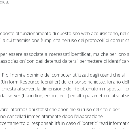
ica.
preposte al funzionamento di questo sito web acquisiscono, nel
 la cui trasmissione è implicita nell’uso dei protocolli di comuni
per essere associate a interessati identificati, ma che per loro 
sociazioni con dati detenuti da terzi, permettere di identificare
i IP o i nomi a dominio dei computer utilizzati dagli utenti che si
 (Uniform Resource Identifier) delle risorse richieste, l’orario del
richiesta al server, la dimensione del file ottenuto in risposta, il 
al server (buon fine, errore, ecc.) ed altri parametri relativi al 
.
cavare informazioni statistiche anonime sull’uso del sito e per
ono cancellati immediatamente dopo l’elaborazione.
accertamento di responsabilità in caso di ipotetici reati informatic