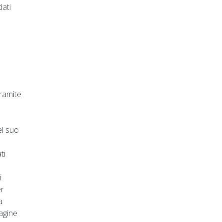
dati
tramite
è
el suo
ti
i
er
a
pagine