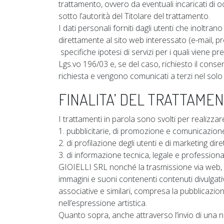
trattamento, ovvero da eventuali incaricati di 
sotto l’autorità del Titolare del trattamento.
I dati personali forniti dagli utenti che inoltran
direttamente al sito web interessato (e-mail, p
specifiche ipotesi di servizi per i quali viene p
Lgs.vo 196/03 e, se del caso, richiesto il consens
richiesta e vengono comunicati a terzi nel solo c
FINALITA’ DEL TRATTAME
I trattamenti in parola sono svolti per realizzare
1. pubblicitarie, di promozione e comunicazio
2. di profilazione degli utenti e di marketing dire
3. di informazione tecnica, legale e professional
GIOIELLI SRL nonché la trasmissione via web, si
immagini e suoni contenenti contenuti divulgativi, 
associative e similari, compresa la pubblicazion
nell’espressione artistica.
Quanto sopra, anche attraverso l’invio di una n