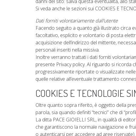
danni del sito: salva questa eventualità, allo sta
Si veda anche le sezioni sui COOKIES E TEC
Dati forniti volontariamente dall’utente
Facendo seguito a quanto già illustrato circa even
facoltativo, esplicito e volontario di posta elett
acquisizione dell’indirizzo del mittente, necessa
personali inseriti nella missiva.
Inoltre verranno trattati i dati forniti volontari
presente Privacy policy. Al riguardo si ricorda
progressivamente riportate o visualizzate nelle 
quelle relative all’eventuale trattamento conness
COOKIES E TECNOLOGIE SI
Oltre quanto sopra riferito, è oggetto della prese
parola, sia quando definiti “tecnici” che di “pro
La ditta PACE GIOIELLI SRL, in qualità di editor
che garantiscono la normale navigazione e frui
o autenticarsi per accedere ad aree riservate).