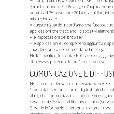
Ancora, la ditta PACE GIOIELLI SRL intende ispir
garanti europei della Privacy, sull’applicazione d
adottata il 25 novembre 2014 e, a tal fine, inten
misure indicate.
A questo riguardo, ricordiamo che l’utente può m
applicazioni che tracciano i dispositivi elettroni
– le impostazioni del browser;
– le applicazioni e i componenti aggiuntivi dispo
impedendone o consentendone l’impiego.
Nello specifico, le Cookie Policy sono raggiungib
http://www.pacegioielli.com/cookie-policy/
COMUNICAZIONE E DIFFUSI
Nessun dato derivante dal servizio web viene c
1. per i dati personali forniti dagli utenti che i
altro, che sono utilizzati al solo fine di eseguir
caso in cui ciò sia a tal fine necessario (servizi
2. per le informazioni personali trattate in speci