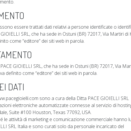
amento.
AMENTO
ono essere trattati dati relativi a persone identificate o identific
CE GIOIELLI SRL, che ha sede in Ostuni (BR) 72017, Via Martiri di
nito come “editore” dei siti web in parola.
TAMENTO
ta PACE GIOIELLI SRL, che ha sede in Ostuni (BR) 72017, Via Marti
va definito come “editore” dei siti web in parola.
I DATI
 www.pacegioielli.com sono a cura della Ditta PACE GIOIELLI SRL
azioni elettroniche automatizzate connesse al servizio di hosti
dale, Suite #100 Houston, Texas 77092, USA.
nché le attività di marketing e comunicazione commerciale hanno 
LLI SRL Italia e sono curati solo da personale incaricato del