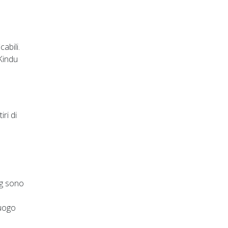
abili.
 Kindu
ri di
ng sono
luogo