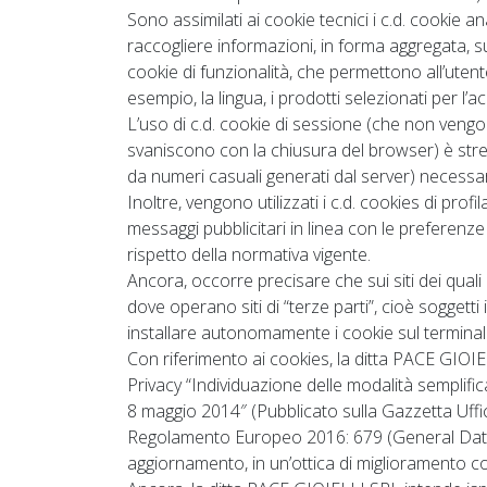
Sono assimilati ai cookie tecnici i c.d. cookie a
raccogliere informazioni, in forma aggregata, s
cookie di funzionalità, che permettono all’utente
esempio, la lingua, i prodotti selezionati per l’ac
L’uso di c.d. cookie di sessione (che non veng
svaniscono con la chiusura del browser) è stretta
da numeri casuali generati dal server) necessari
Inoltre, vengono utilizzati i c.d. cookies di profilaz
messaggi pubblicitari in linea con le preferenze
rispetto della normativa vigente.
Ancora, occorre precisare che sui siti dei qua
dove operano siti di “terze parti”, cioè sogge
installare autonomamente i cookie sul terminale
Con riferimento ai cookies, la ditta PACE GIOI
Privacy “Individuazione delle modalità semplific
8 maggio 2014″ (Pubblicato sulla Gazzetta Uffic
Regolamento Europeo 2016: 679 (General Data P
aggiornamento, in un’ottica di miglioramento c