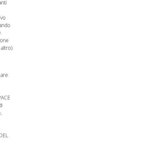
nti
ivo
tando
.
zione
altro).
lare:
 PACE
di
,
 DEL