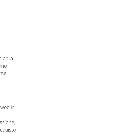
a
o della
anno
come
i web in
essione,
acquisto