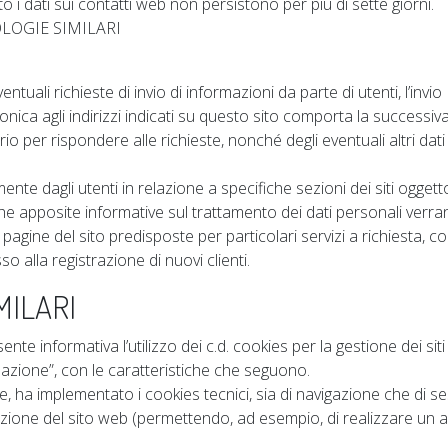
to i dati sui contatti web non persistono per più di sette giorni.
NOLOGIE SIMILARI
tuali richieste di invio di informazioni da parte di utenti, l’invio
ronica agli indirizzi indicati su questo sito comporta la successiv
rio per rispondere alle richieste, nonché degli eventuali altri dati
amente dagli utenti in relazione a specifiche sezioni dei siti oggett
 che apposite informative sul trattamento dei dati personali verr
pagine del sito predisposte per particolari servizi a richiesta, 
o alla registrazione di nuovi clienti.
MILARI
nte informativa l’utilizzo dei c.d. cookies per la gestione dei sit
filazione”, con le caratteristiche che seguono.
e, ha implementato i cookies tecnici, sia di navigazione che di s
zione del sito web (permettendo, ad esempio, di realizzare un 