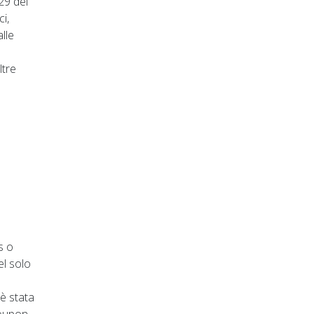
29 dei
i,
lle
ltre
s o
el solo
 è stata