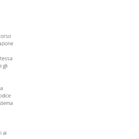
 corso
cazione
stessa
 gli
la
codice
sistema
i ai