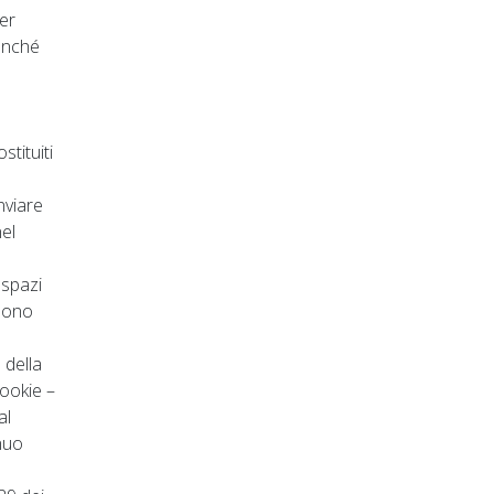
per
nonché
stituiti
inviare
nel
 spazi
ssono
 della
cookie –
al
nuo