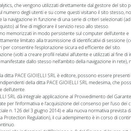
nalytics, che vengono utilizzati direttamente dal gestore del sito 
ul numero degli utenti e su come questi visitano il sito stesso, 
 la navigazione in funzione di una serie di criteri selezionati (ad
quisto) al fine di migliorare il servizio reso allo stesso.
ono memorizzati in modo persistente sul computer dell’utente e
mente limitato alla trasmissione di identificativi di sessione (co
 per consentire l’esplorazione sicura ed efficiente del sito.
ione (volti a creare profili relativi all’utente e utilizzati al fine di 
 manifestate dallo stesso nell’ambito della navigazione in rete), 
li la ditta PACE GIOIELLI SRL è editore, possono essere presenti
tti indipendenti della ditta PACE GIOIELLI SRL medesima, che po
 dell’utente.
ELLI SRL dà integrale applicazione al Provvedimento del Garante
ate per l’informativa e l’acquisizione del consenso per l’uso dei 
iale n. 126 del 3 giugno 2014) e alla nuova normativa prevista d
rotection Regulation), il cui adempimento è in corso di conti
ontinuo.