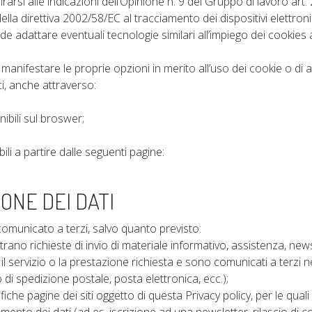
arsi alle indicazioni dell’Opinione n. 9 del Gruppo di lavoro art. 
ella direttiva 2002/58/EC al tracciamento dei dispositivi elettronic
de adattare eventuali tecnologie similari all’impiego dei cookies a
anifestare le proprie opzioni in merito all’uso dei cookie o di a
ci, anche attraverso:
nibili sul broswer;
ili a partire dalle seguenti pagine:
ONE DEI DATI
omunicato a terzi, salvo quanto previsto:
noltrano richieste di invio di materiale informativo, assistenza, new
e il servizio o la prestazione richiesta e sono comunicati a terzi n
o di spedizione postale, posta elettronica, ecc.);
fiche pagine dei siti oggetto di questa Privacy policy, per le quali