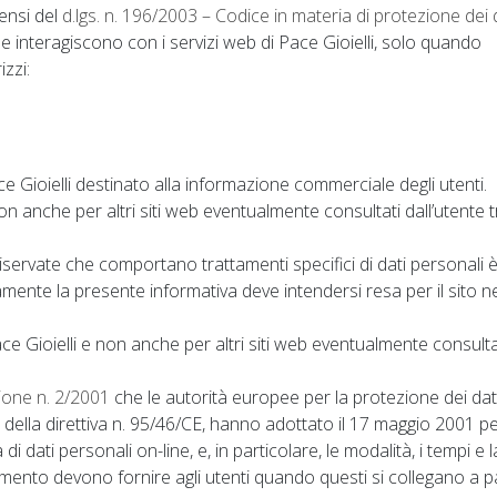
sensi del
d.lgs. n. 196/2003 – Codice in materia di protezione dei 
he interagiscono con i servizi web di Pace Gioielli, solo quando
izzi:
ace Gioielli destinato alla informazione commerciale degli utenti.
non anche per altri siti web eventualmente consultati dall’utente 
servate che comportano trattamenti specifici di dati personali 
mente la presente informativa deve intendersi resa per il sito n
 Pace Gioielli e non anche per altri siti web eventualmente consulta
one n. 2/2001
che le autorità europee per la protezione dei dat
 29 della direttiva n. 95/46/CE, hanno adottato il 17 maggio 2001 p
 di dati personali on-line, e, in particolare, le modalità, i tempi e l
ttamento devono fornire agli utenti quando questi si collegano a 