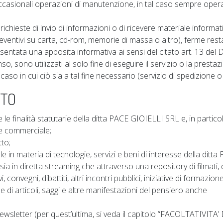
occasionali operazioni di manutenzione, in tal caso sempre opera
o richieste di invio di informazioni o di ricevere materiale informat
reventivi su carta, cd-rom, memorie di massa o altro), ferme res
resentata una apposita informativa ai sensi del citato art. 13 del D
o, sono utilizzati al solo fine di eseguire il servizio o la presta
aso in cui ciò sia a tal fine necessario (servizio di spedizione o 
NTO
 le finalità statutarie della ditta PACE GIOIELLI SRL e, in partico
ne commerciale;
tto;
e in materia di tecnologie, servizi e beni di interesse della ditta
a in diretta streaming che attraverso una repository di filmati, 
convegni, dibattiti, altri incontri pubblici, iniziative di formazione
e di articoli, saggi e altre manifestazioni del pensiero anche
ewsletter (per quest’ultima, si veda il capitolo “FACOLTATIVITA’