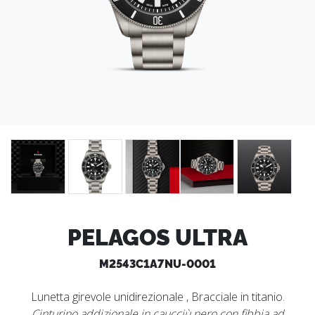
PELAGOS ULTRA
M2543C1A7NU-0001
Lunetta girevole unidirezionale , Bracciale in titanio.
Cinturino addizionale in caucciù nero con fibbia ad