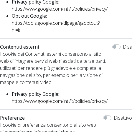
Privacy policy Google:
https://www.google.com/intl/it/policies/privacy/
Opt out Google:
https://tools.google.com/dlpage/gaoptout?
hl=it
Contenuti esterni
Disa
I cookie dei Contenuti esterni consentono al sito
web di integrare servizi web rilasciati da terze parti,
utilizzati per rendere più gradevole e completa la
navigazione del sito, per esempio per la visione di
mappe e contenuti video.
Privacy policy Google:
https://www.google.com/intl/it/policies/privacy/
Preferenze
Disattivo
I cookie di preferenza consentono al sito web
di memorizzare informazioni che ne