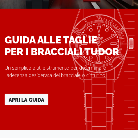
GUIDA ALLE TAGLIE
PER I BRACCIALI TUDOR
Un semplice e utile strumento per determinare
l'aderenza desiderata del bracciale o cinturino.
APRI LA GUIDA