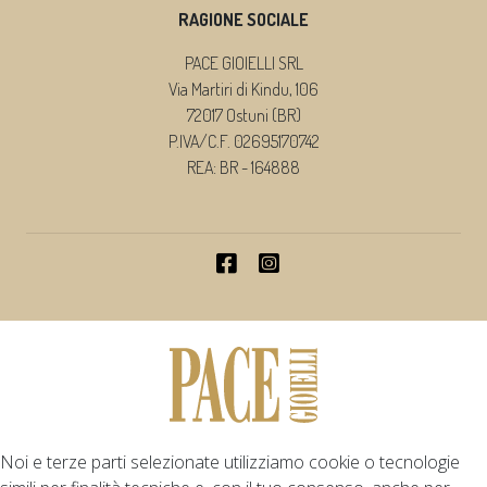
RAGIONE SOCIALE
PACE GIOIELLI SRL
Via Martiri di Kindu, 106
72017 Ostuni (BR)
P.IVA/C.F. 02695170742
REA: BR - 164888
Noi e terze parti selezionate utilizziamo cookie o tecnologie