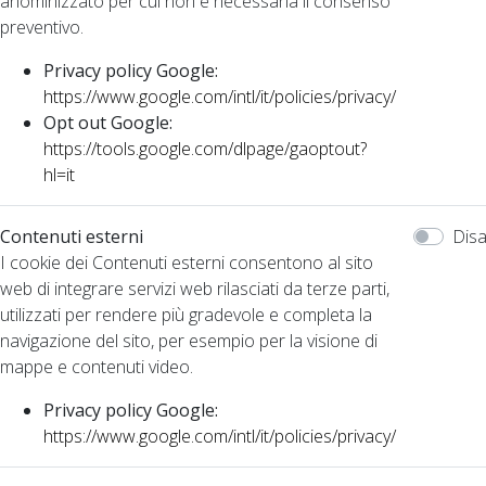
anominizzato per cui non è necessaria il consenso
preventivo.
Privacy policy Google:
https://www.google.com/intl/it/policies/privacy/
Opt out Google:
https://tools.google.com/dlpage/gaoptout?
hl=it
Contenuti esterni
Disa
I cookie dei Contenuti esterni consentono al sito
web di integrare servizi web rilasciati da terze parti,
utilizzati per rendere più gradevole e completa la
navigazione del sito, per esempio per la visione di
mappe e contenuti video.
Privacy policy Google:
https://www.google.com/intl/it/policies/privacy/