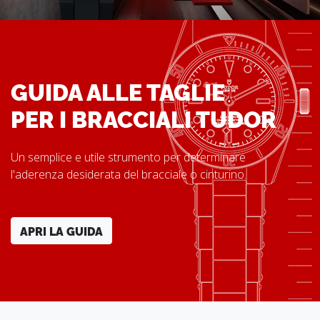
GUIDA ALLE TAGLIE
PER I BRACCIALI TUDOR
Un semplice e utile strumento per determinare
l'aderenza desiderata del bracciale o cinturino.
APRI LA GUIDA