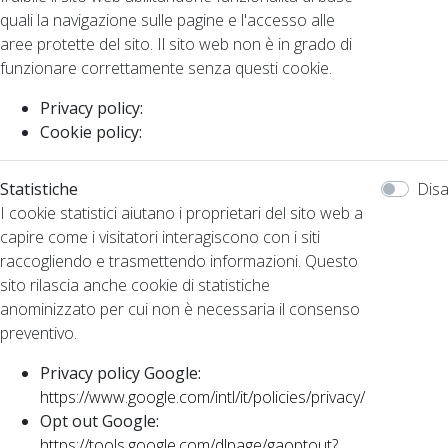
quali la navigazione sulle pagine e l'accesso alle
aree protette del sito. Il sito web non è in grado di
funzionare correttamente senza questi cookie.
Privacy policy:
Cookie policy:
Statistiche
Disa
I cookie statistici aiutano i proprietari del sito web a
capire come i visitatori interagiscono con i siti
raccogliendo e trasmettendo informazioni. Questo
sito rilascia anche cookie di statistiche
anominizzato per cui non è necessaria il consenso
preventivo.
Privacy policy Google:
https://www.google.com/intl/it/policies/privacy/
Opt out Google:
https://tools.google.com/dlpage/gaoptout?