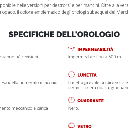
nibile nelle versioni per destrorsi e per mancini. Oltre alla ve
u opaco, il colore emblematico degli orologi subacquei del Marchio
SPECIFICHE DELL'OROLOGIO
IMPERMEABILITÀ
trazione né revisioni
Impermeabile fino a 500 m.
LUNETTA
ta Fondello numerato in acciaio.
Lunetta girevole unidirezionale
ceramica nera opaca, graduazi
QUADRANTE
mento meccanico a carica
Nero.
VETRO