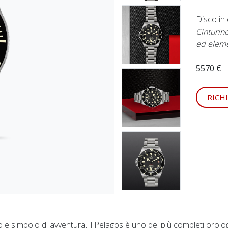
Disco i
Cinturino
ed eleme
5570 €
RICH
 simbolo di avventura, il Pelagos è uno dei più completi orolog