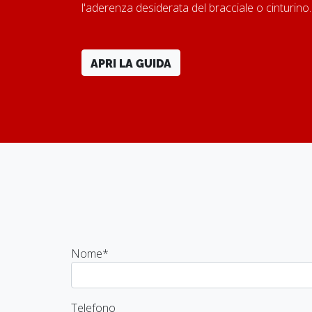
l'aderenza desiderata del bracciale o cinturino
APRI LA GUIDA
Nome
*
Telefono