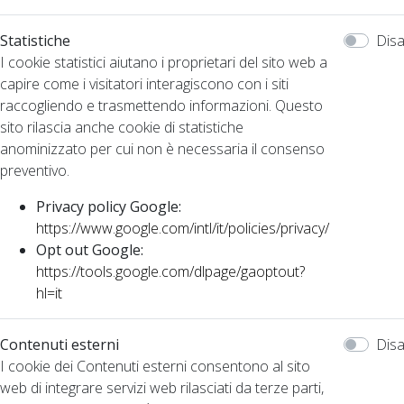
Statistiche
Disa
I cookie statistici aiutano i proprietari del sito web a
capire come i visitatori interagiscono con i siti
raccogliendo e trasmettendo informazioni. Questo
sito rilascia anche cookie di statistiche
anominizzato per cui non è necessaria il consenso
preventivo.
Privacy policy Google:
https://www.google.com/intl/it/policies/privacy/
Opt out Google:
https://tools.google.com/dlpage/gaoptout?
hl=it
Contenuti esterni
Disa
I cookie dei Contenuti esterni consentono al sito
web di integrare servizi web rilasciati da terze parti,