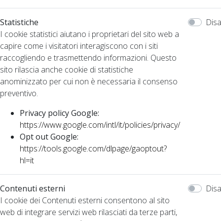
Statistiche
Disa
I cookie statistici aiutano i proprietari del sito web a
capire come i visitatori interagiscono con i siti
raccogliendo e trasmettendo informazioni. Questo
sito rilascia anche cookie di statistiche
anominizzato per cui non è necessaria il consenso
preventivo.
Privacy policy Google:
https://www.google.com/intl/it/policies/privacy/
Opt out Google:
https://tools.google.com/dlpage/gaoptout?
hl=it
Contenuti esterni
Disa
I cookie dei Contenuti esterni consentono al sito
web di integrare servizi web rilasciati da terze parti,