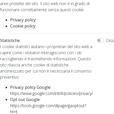
aree protette del sito. Il sito web non è in grado di
funzionare correttamente senza questi cookie.
Privacy policy:
Cookie policy:
Statistiche
Disa
I cookie statistici aiutano i proprietari del sito web a
capire come i visitatori interagiscono con i siti
raccogliendo e trasmettendo informazioni. Questo
sito rilascia anche cookie di statistiche
anominizzato per cui non è necessaria il consenso
preventivo.
Privacy policy Google:
https://www.google.com/intl/it/policies/privacy/
Opt out Google:
https://tools.google.com/dlpage/gaoptout?
hl=it