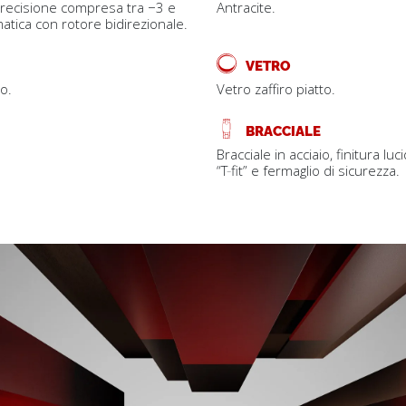
precisione compresa tra −3 e
Antracite.
tica con rotore bidirezionale.
VETRO
vo.
Vetro zaffiro piatto.
BRACCIALE
Bracciale in acciaio, finitura 
“T‑fit” e fermaglio di sicurezza.