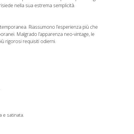
siede nella sua estrema semplicità.
 contemporanea. Riassumono l’esperienza più che
ranei. Malgrado l’apparenza neo-vintage, le
ù rigorosi requisiti odierni.
.
da e satinata.