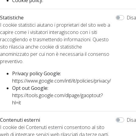
Cookie policy:
Statistiche
Disa
I cookie statistici aiutano i proprietari del sito web a
capire come i visitatori interagiscono con i siti
raccogliendo e trasmettendo informazioni. Questo
sito rilascia anche cookie di statistiche
anominizzato per cui non è necessaria il consenso
preventivo.
Privacy policy Google:
https://www.google.com/intl/it/policies/privacy/
Opt out Google:
https://tools.google.com/dlpage/gaoptout?
hl=it
Contenuti esterni
Disa
I cookie dei Contenuti esterni consentono al sito
web di integrare servizi web rilasciati da terze parti,