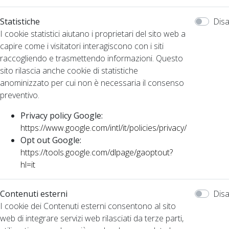
Statistiche
Disa
I cookie statistici aiutano i proprietari del sito web a
capire come i visitatori interagiscono con i siti
raccogliendo e trasmettendo informazioni. Questo
sito rilascia anche cookie di statistiche
anominizzato per cui non è necessaria il consenso
preventivo.
Privacy policy Google:
https://www.google.com/intl/it/policies/privacy/
Opt out Google:
https://tools.google.com/dlpage/gaoptout?
hl=it
Contenuti esterni
Disa
I cookie dei Contenuti esterni consentono al sito
web di integrare servizi web rilasciati da terze parti,