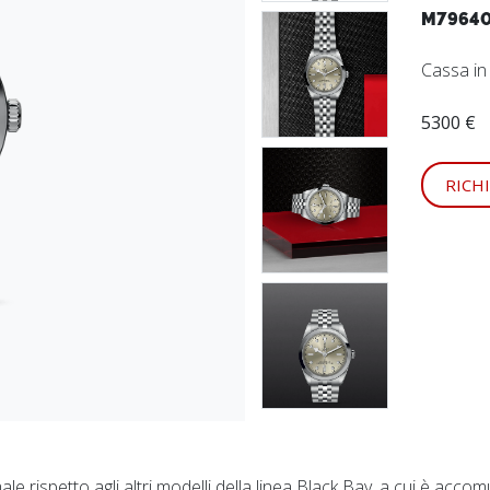
M79640
Cassa in
5300 €
RICH
e rispetto agli altri modelli della linea Black Bay, a cui è accom