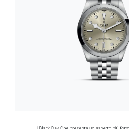
Il Black Bay One presenta un aspetto più formal