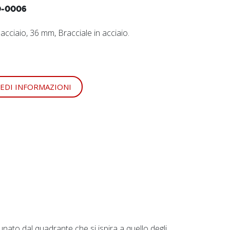
-0006
 acciaio, 36 mm, Bracciale in acciaio.
IEDI INFORMAZIONI
unato dal quadrante che si ispira a quello degli