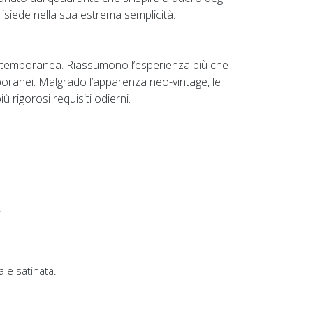
siede nella sua estrema semplicità.
 contemporanea. Riassumono l’esperienza più che
ranei. Malgrado l’apparenza neo-vintage, le
ù rigorosi requisiti odierni.
.
da e satinata.