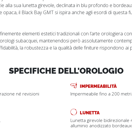
ie alla sua lunetta girevole, declinata in blu profondo e bordeaux
e opaca, il Black Bay GMT si ispira anche agli esordi di questa f
 finemente elementi estetici tradizionali con l’arte orologiera
 orologi subacquei, mantenendosi però assolutamente contempo
fidabilità, la robustezza e la qualità delle finiture rispondono ai pi
SPECIFICHE DELL'OROLOGIO
IMPERMEABILITÀ
trazione né revisioni
Impermeabile fino a 200 metri
LUNETTA
.
Lunetta girevole bidirezionale 
alluminio anodizzato bordeaux