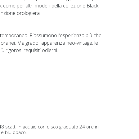
 come per altri modelli della collezione Black
unzione orologiera.
 contemporanea. Riassumono l’esperienza più che
ranei. Malgrado l’apparenza neo-vintage, le
ù rigorosi requisiti odierni.
.
48 scatti in acciaio con disco graduato 24 ore in
 e blu opaco.