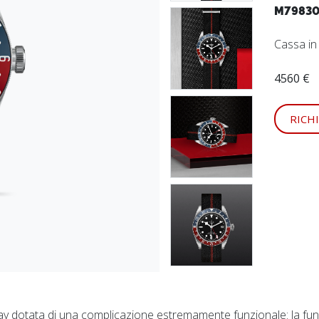
M79830
Cassa i
4560 €
RICH
ay dotata di una complicazione estremamente funzionale: la fun