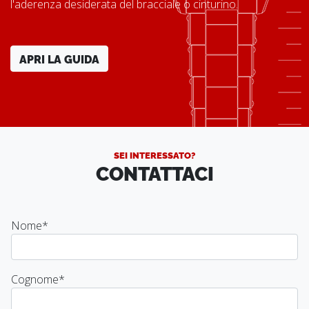
l'aderenza desiderata del bracciale o cinturino.
APRI LA GUIDA
SEI INTERESSATO?
CONTATTACI
Nome
*
Cognome
*