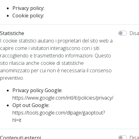
Privacy policy:
Cookie policy:
Statistiche
Disa
I cookie statistici aiutano i proprietari del sito web a
capire come i visitatori interagiscono con i siti
raccogliendo e trasmettendo informazioni. Questo
sito rilascia anche cookie di statistiche
anominizzato per cui non è necessaria il consenso
preventivo.
Privacy policy Google:
https://www.google.com/intl/it/policies/privacy/
Opt out Google:
https://tools.google.com/dlpage/gaoptout?
hl=it
Contenuti esterni
Disa