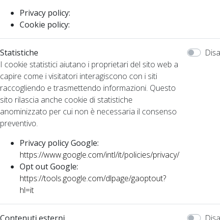
Privacy policy:
Cookie policy:
Statistiche
Disa
I cookie statistici aiutano i proprietari del sito web a
capire come i visitatori interagiscono con i siti
raccogliendo e trasmettendo informazioni. Questo
sito rilascia anche cookie di statistiche
anominizzato per cui non è necessaria il consenso
preventivo.
Privacy policy Google:
https://www.google.com/intl/it/policies/privacy/
Opt out Google:
https://tools.google.com/dlpage/gaoptout?
hl=it
Contenuti esterni
Disa