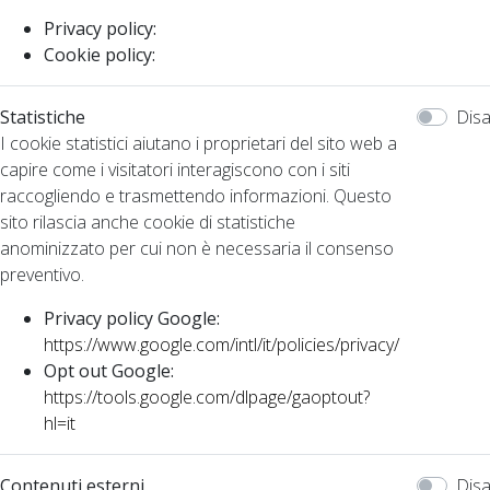
Privacy policy:
Cookie policy:
Statistiche
Disa
I cookie statistici aiutano i proprietari del sito web a
capire come i visitatori interagiscono con i siti
raccogliendo e trasmettendo informazioni. Questo
sito rilascia anche cookie di statistiche
anominizzato per cui non è necessaria il consenso
preventivo.
Privacy policy Google:
https://www.google.com/intl/it/policies/privacy/
Opt out Google:
https://tools.google.com/dlpage/gaoptout?
hl=it
Contenuti esterni
Disa