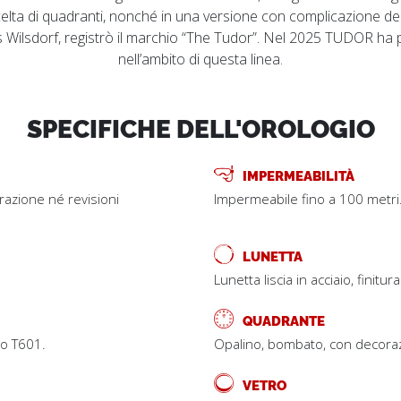
elta di quadranti, nonché in una versione con complicazione delle
ns Wilsdorf, registrò il marchio “The Tudor”. Nel 2025 TUDOR ha p
nell’ambito di questa linea.
SPECIFICHE DELL'OROLOGIO
IMPERMEABILITÀ
trazione né revisioni
Impermeabile fino a 100 metri
LUNETTA
Lunetta liscia in acciaio, finitura
QUADRANTE
ro T601.
Opalino, bombato, con decorazi
VETRO