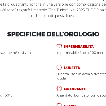
elta di quadranti, nonché in una versione con complicazione delle
ns Wilsdorf, registrò il marchio “The Tudor”. Nel 2025 TUDOR ha p
nell’ambito di questa linea.
SPECIFICHE DELL'OROLOGIO
IMPERMEABILITÀ
trazione né revisioni
Impermeabile fino a 100 metri
LUNETTA
Lunetta liscia in acciaio rivest
lucida.
QUADRANTE
ro T601.
Argentato, bombato, con decora
VETRO