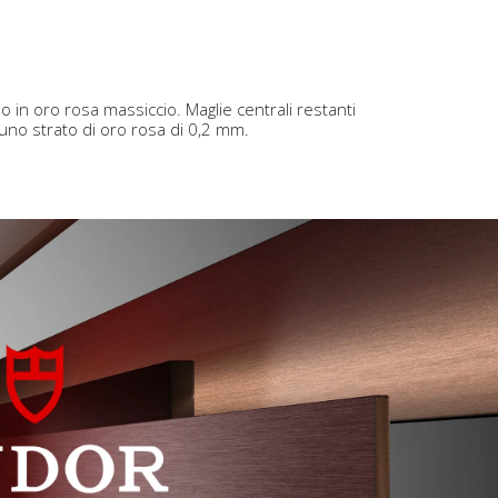
 o in oro rosa massiccio. Maglie centrali restanti
a uno strato di oro rosa di 0,2 mm.