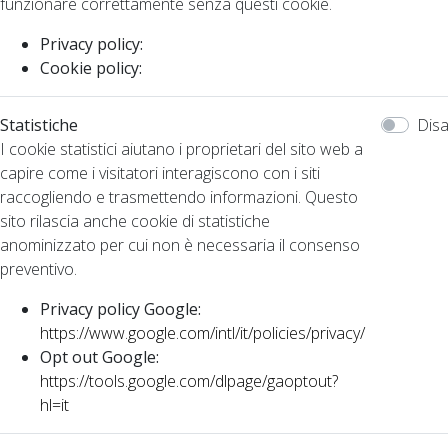
funzionare correttamente senza questi cookie.
Privacy policy:
Cookie policy:
Statistiche
Disa
I cookie statistici aiutano i proprietari del sito web a
capire come i visitatori interagiscono con i siti
raccogliendo e trasmettendo informazioni. Questo
sito rilascia anche cookie di statistiche
anominizzato per cui non è necessaria il consenso
preventivo.
Privacy policy Google:
https://www.google.com/intl/it/policies/privacy/
Opt out Google:
https://tools.google.com/dlpage/gaoptout?
hl=it