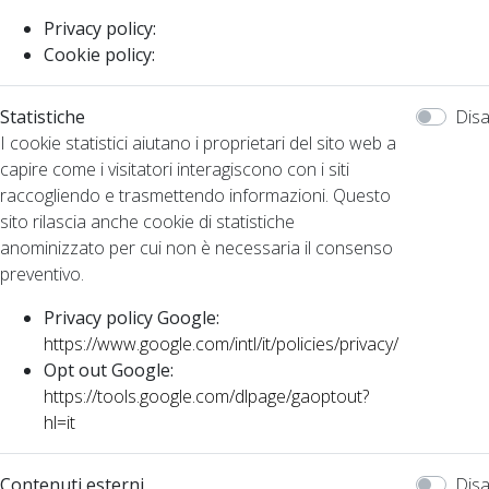
Privacy policy:
Cookie policy:
Statistiche
Disa
I cookie statistici aiutano i proprietari del sito web a
capire come i visitatori interagiscono con i siti
raccogliendo e trasmettendo informazioni. Questo
sito rilascia anche cookie di statistiche
anominizzato per cui non è necessaria il consenso
preventivo.
Privacy policy Google:
https://www.google.com/intl/it/policies/privacy/
Opt out Google:
https://tools.google.com/dlpage/gaoptout?
hl=it
Contenuti esterni
Disa