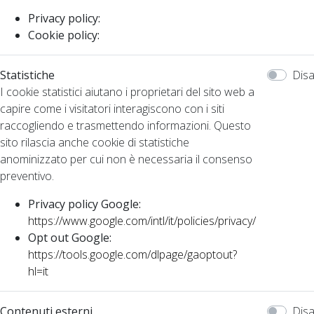
Privacy policy:
Cookie policy:
Statistiche
Disa
I cookie statistici aiutano i proprietari del sito web a
capire come i visitatori interagiscono con i siti
raccogliendo e trasmettendo informazioni. Questo
sito rilascia anche cookie di statistiche
anominizzato per cui non è necessaria il consenso
preventivo.
Privacy policy Google:
https://www.google.com/intl/it/policies/privacy/
Opt out Google:
https://tools.google.com/dlpage/gaoptout?
hl=it
Contenuti esterni
Disa