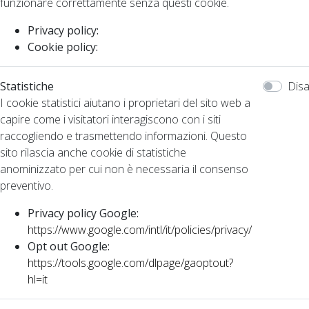
funzionare correttamente senza questi cookie.
Privacy policy:
Cookie policy:
Statistiche
Disa
I cookie statistici aiutano i proprietari del sito web a
capire come i visitatori interagiscono con i siti
raccogliendo e trasmettendo informazioni. Questo
sito rilascia anche cookie di statistiche
anominizzato per cui non è necessaria il consenso
preventivo.
Privacy policy Google:
https://www.google.com/intl/it/policies/privacy/
Opt out Google:
https://tools.google.com/dlpage/gaoptout?
hl=it