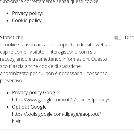
funzionare correttamente senza questi cookie.
Privacy policy:
Cookie policy:
Statistiche
Disa
I cookie statistici aiutano i proprietari del sito web a
capire come i visitatori interagiscono con i siti
raccogliendo e trasmettendo informazioni. Questo
sito rilascia anche cookie di statistiche
anominizzato per cui non è necessaria il consenso
preventivo.
Privacy policy Google:
https://www.google.com/intl/it/policies/privacy/
Opt out Google:
https://tools.google.com/dlpage/gaoptout?
hl=it