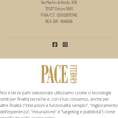
Via Martiri di Kindu, 106
72017 Ostuni (BR)
P.IVA/C.F. 02695170742
REA: BR - 164888
Noi e terze parti selezionate utilizziamo cookie o tecnologie
simili per finalità tecniche e, con il tuo consenso, anche per
altre finalità (“interazioni e funzionalità semplici”, “miglioramento
dell'esperienza”, “misurazione” e “targeting e pubblicità”) come
specificato nella
cookie policy
.