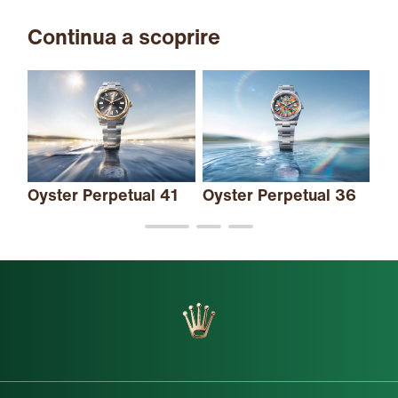
Continua a scoprire
Oy
e 
Oyster Perpetual 41
Oyster Perpetual 36