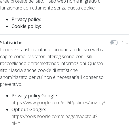
aree protette del sito. Il sito web non è in grado di
funzionare correttamente senza questi cookie.
Privacy policy:
Cookie policy:
Statistiche
Disa
I cookie statistici aiutano i proprietari del sito web a
capire come i visitatori interagiscono con i siti
raccogliendo e trasmettendo informazioni. Questo
sito rilascia anche cookie di statistiche
anominizzato per cui non è necessaria il consenso
preventivo.
Privacy policy Google:
https://www.google.com/intl/it/policies/privacy/
Opt out Google:
https://tools.google.com/dlpage/gaoptout?
hl=it