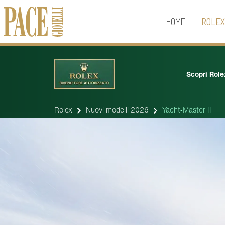
HOME
ROLE
Scopri Role
Rolex
Nuovi modelli 2026
Yacht‑Master II