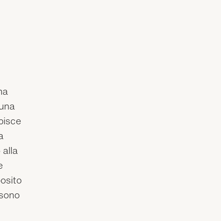
ma
 una
ibisce
a
 alla
e
posito
 sono