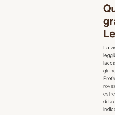
Qu
gr
Le
La vi
leggi
lacca
gli i
Profe
roves
estre
di br
indic