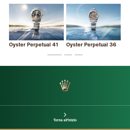
Oy
e 
Oyster Perpetual 41
Oyster Perpetual 36
Torna all'inizio