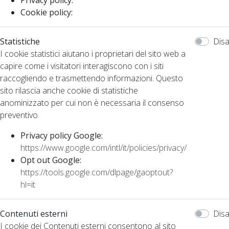
Privacy policy:
Cookie policy:
Statistiche
Disa
I cookie statistici aiutano i proprietari del sito web a
capire come i visitatori interagiscono con i siti
raccogliendo e trasmettendo informazioni. Questo
sito rilascia anche cookie di statistiche
anominizzato per cui non è necessaria il consenso
preventivo.
Privacy policy Google:
https://www.google.com/intl/it/policies/privacy/
Opt out Google:
https://tools.google.com/dlpage/gaoptout?
hl=it
Contenuti esterni
Disa
I cookie dei Contenuti esterni consentono al sito